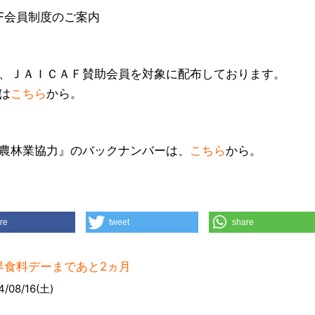
CAF会員制度のご案内
、ＪＡＩＣＡＦ賛助会員を対象に配布しております。
は
こちら
から。
農林業協力』のバックナンバーは、
こちら
から。
re
tweet
share
界食料デーまであと2ヵ月
4/08/16(土)