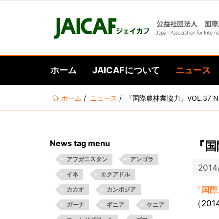
ホーム
JAICAFについて
ニュース
あ
ホーム
ニュース
『国際農林業協力』VOL.37 N
な
た
は
News tag menu
『国
こ
こ
アフガニスタン
アンゴラ
2014
に
イネ
エクアドル
い
『国際農
カカオ
カンボジア
る
（201
ガーナ
ギニア
ケニア