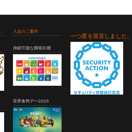
」
入会のご案内
一つ星を宣言しました
持続可能な開発目標
世界食料デー2025