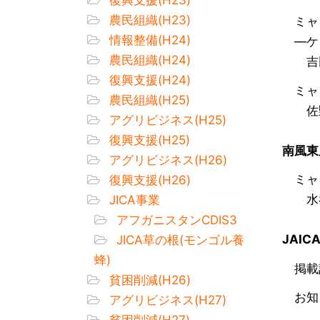
農民組織(H23)
ミャ
情報整備(H24)
―ケ
農民組織(H24)
吉
復興支援(H24)
ミャン
農民組織(H25)
佐野
アグリビジネス(H25)
復興支援(H25)
南風東
アグリビジネス(H26)
ミャ
復興支援(H26)
水谷
JICA事業
アフガニスタンCDIS3
JAIC
JICA草の根(モンゴル養
蜂)
掲載
貧困削減(H26)
お知
アグリビジネス(H27)
貧困削減(H27)