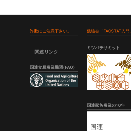
Footer
詐欺にご注意下さい。
勉強会「FAOSTAT入門
ミツバチサミット
－関連リンク－
国連食糧農業機関(FAO)
国連家族農業の10年