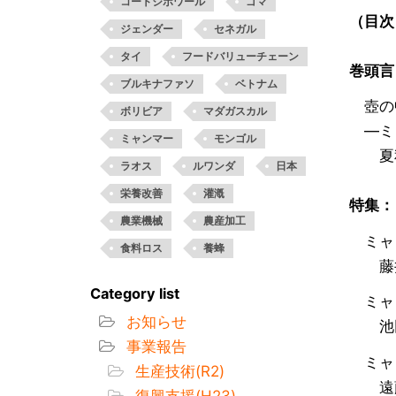
コートジボワール
ゴマ
（目次
ジェンダー
セネガル
タイ
フードバリューチェーン
巻頭言
ブルキナファソ
ベトナム
壺の
ボリビア
マダガスカル
―ミ
ミャンマー
モンゴル
夏秋
ラオス
ルワンダ
日本
栄養改善
灌漑
特集：
農業機械
農産加工
ミャン
食料ロス
養蜂
藤井
Category list
ミャン
お知らせ
池田
事業報告
ミャ
生産技術(R2)
遠藤
復興支援(H23)