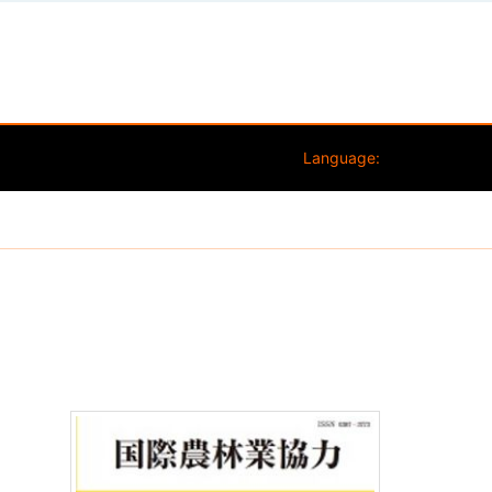
Language:
）