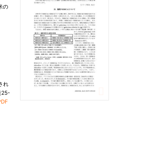
米の
表され
25-
PDF