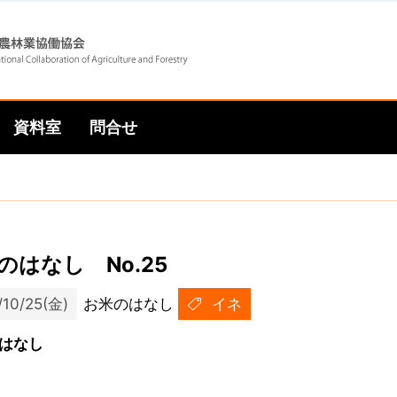
Skip
Skip
to
to
資料室
問合せ
main
main
navigation
content
のはなし No.25
/10/25(金)
お米のはなし
イネ
はなし