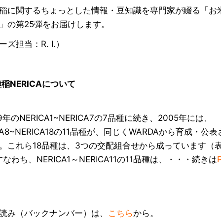
稲に関するちょっとした情報・豆知識を専門家が綴る「お
」の第25弾をお届けします。
ズ担当：R. I.）
陸稲
NERICA
について
年のNERICA1~NERICA7の7品種に続き、2005年には、
CA8~NERICA18の11品種が、同じくWARDAから育成・公
。これら18品種は、3つの交配組合せから成っています（表
なわち、NERICA1～NERICA11の11品種は、・・・続きは
読み（バックナンバー）は、
こちら
から。