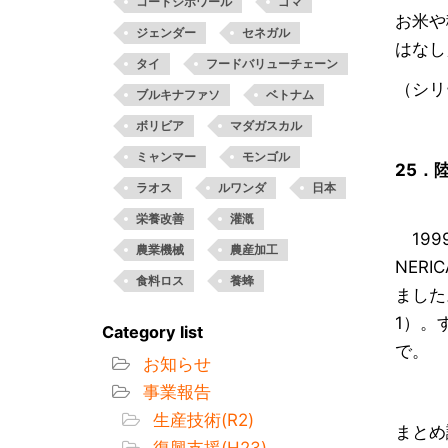
コートジボワール
ゴマ
お米や
ジェンダー
セネガル
はなし
タイ
フードバリューチェーン
（シリー
ブルキナファソ
ベトナム
ボリビア
マダガスカル
ミャンマー
モンゴル
25
．
ラオス
ルワンダ
日本
栄養改善
灌漑
1999
農業機械
農産加工
NERI
食料ロス
養蜂
ました
1）。す
Category list
で。
お知らせ
事業報告
生産技術(R2)
まとめ
復興支援(H23)