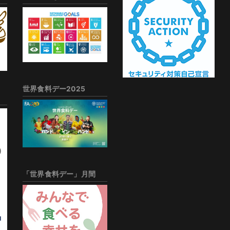
世界食料デー2025
「世界食料デー」月間