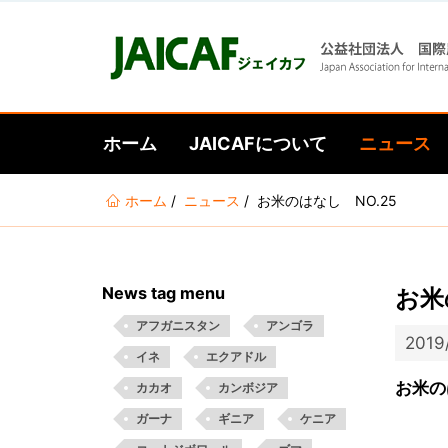
ホーム
JAICAFについて
ニュース
あ
ホーム
ニュース
お米のはなし NO.25
な
た
は
News tag menu
お米
こ
こ
アフガニスタン
アンゴラ
2019
に
イネ
エクアドル
い
お米の
カカオ
カンボジア
る
ガーナ
ギニア
ケニア