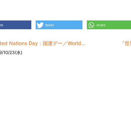
re
tweet
share
ited Nations Day：国連デー／World...
『世
9/10/23(水)