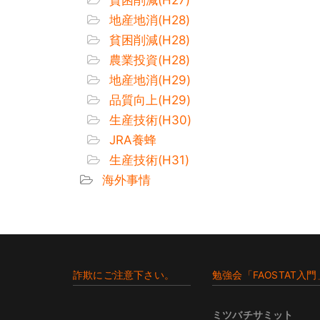
地産地消(H28)
貧困削減(H28)
農業投資(H28)
地産地消(H29)
品質向上(H29)
生産技術(H30)
JRA養蜂
生産技術(H31)
海外事情
Footer
詐欺にご注意下さい。
勉強会「FAOSTAT入門
ミツバチサミット