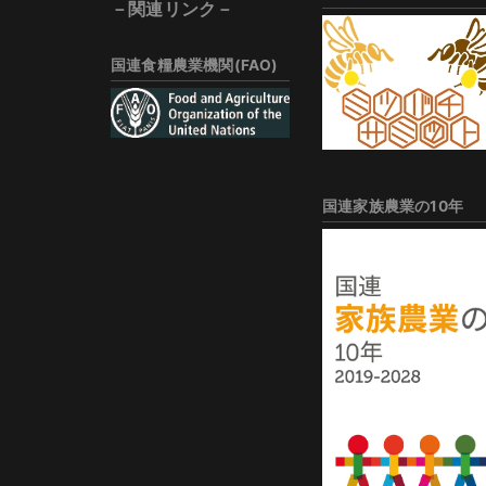
－関連リンク－
国連食糧農業機関(FAO)
国連家族農業の10年