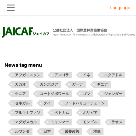
Language:
Skip
Skip
to
to
main
main
navigation
content
News tag menu
アフガニスタン
アンゴラ
イネ
エクアドル
カカオ
カンボジア
ガーナ
ギニア
ケニア
コートジボワール
ゴマ
ジェンダー
セネガル
タイ
フードバリューチェーン
ブルキナファソ
ベトナム
ボリビア
マダガスカル
ミャンマー
モンゴル
ラオス
ルワンダ
日本
栄養改善
灌漑