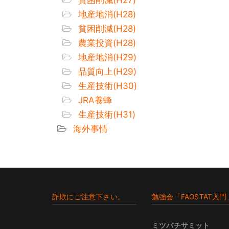
地産地消(H28)
貧困削減(H28)
農業投資(H28)
地産地消(H29)
品質向上(H29)
生産技術(H30)
JRA養蜂
生産技術(H31)
海外事情
Footer
詐欺にご注意下さい。
勉強会「FAOSTAT入門
ミツバチサミット