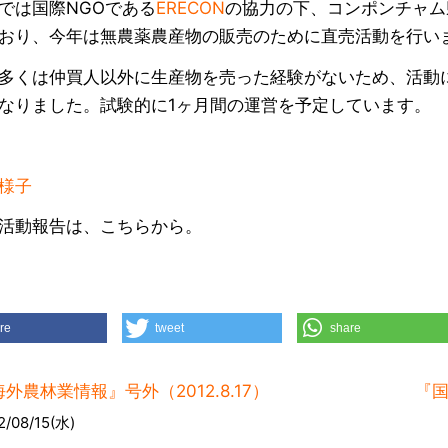
では国際NGOである
ERECON
の協力の下、コンポンチャム
おり、今年は無農薬農産物の販売のために直売活動を行い
多くは仲買人以外に生産物を売った経験がないため、活動
なりました。試験的に1ヶ月間の運営を予定しています。
様子
活動報告は、こちらから。
re
tweet
share
外農林業情報』号外（2012.8.17）
『国
2/08/15(水)