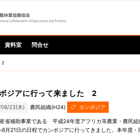
Skip
Skip
to
to
資料室
問合せ
main
main
2
navigation
content
ボジアに行って来ました 2
/08/23(木)
農民組織(H24)
カンボジア
産省補助事業である 平成24年度アフリカ等農業・農民組
―8月21日の日程でカンボジアに行ってきました。本年度