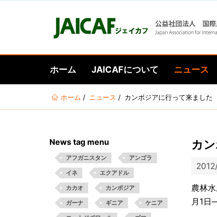
ホーム
JAICAFについて
ニュース
あ
ホーム
ニュース
カンボジアに行って来ました 
な
た
は
News tag menu
カン
こ
こ
アフガニスタン
アンゴラ
2012
に
イネ
エクアドル
い
農林水
カカオ
カンボジア
る
月1日
ガーナ
ギニア
ケニア