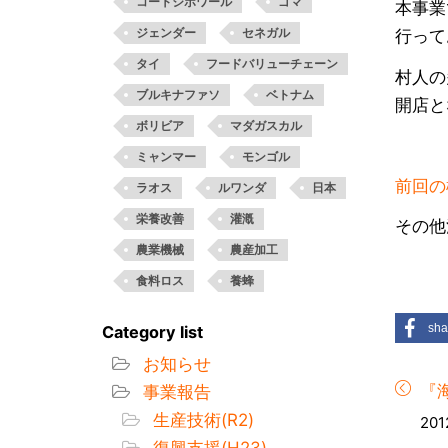
コートジボワール
ゴマ
本事業
ジェンダー
セネガル
行って
タイ
フードバリューチェーン
村人の
ブルキナファソ
ベトナム
開店と
ボリビア
マダガスカル
ミャンマー
モンゴル
前回の
ラオス
ルワンダ
日本
栄養改善
灌漑
その他
農業機械
農産加工
食料ロス
養蜂
sha
Category list
お知らせ
『海
事業報告
生産技術(R2)
201
復興支援(H23)