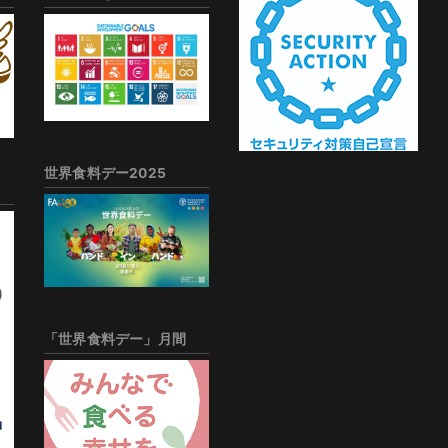
世界食料デー2025
「世界食料デー」月間