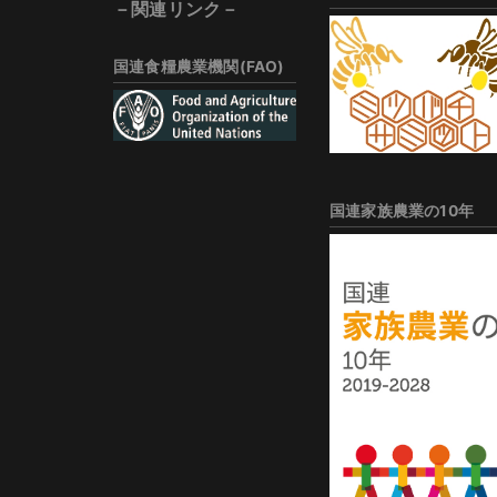
－関連リンク－
国連食糧農業機関(FAO)
国連家族農業の10年