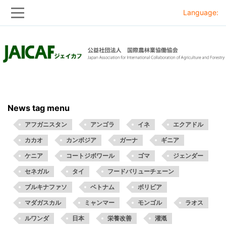
Language:
Skip
Skip
to
to
main
main
navigation
content
News tag menu
アフガニスタン
アンゴラ
イネ
エクアドル
カカオ
カンボジア
ガーナ
ギニア
ケニア
コートジボワール
ゴマ
ジェンダー
セネガル
タイ
フードバリューチェーン
ブルキナファソ
ベトナム
ボリビア
マダガスカル
ミャンマー
モンゴル
ラオス
ルワンダ
日本
栄養改善
灌漑