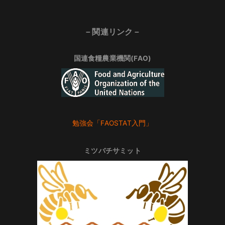
－関連リンク－
国連食糧農業機関(FAO)
勉強会「FAOSTAT入門」
ミツバチサミット