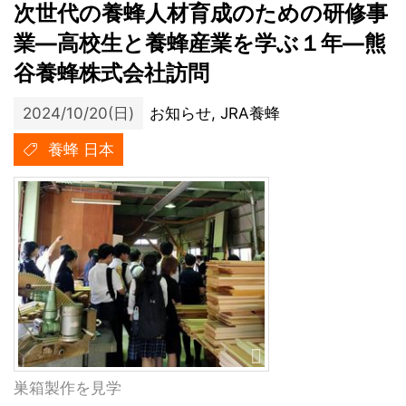
次世代の養蜂人材育成のための研修事
業―高校生と養蜂産業を学ぶ１年―熊
谷養蜂株式会社訪問
2024/10/20(日)
お知らせ, JRA養蜂
養蜂 日本
巣箱製作を見学