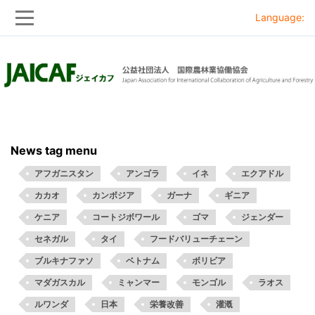
Language:
Skip
Skip
to
to
main
main
navigation
content
News tag menu
アフガニスタン
アンゴラ
イネ
エクアドル
カカオ
カンボジア
ガーナ
ギニア
ケニア
コートジボワール
ゴマ
ジェンダー
セネガル
タイ
フードバリューチェーン
ブルキナファソ
ベトナム
ボリビア
マダガスカル
ミャンマー
モンゴル
ラオス
ルワンダ
日本
栄養改善
灌漑