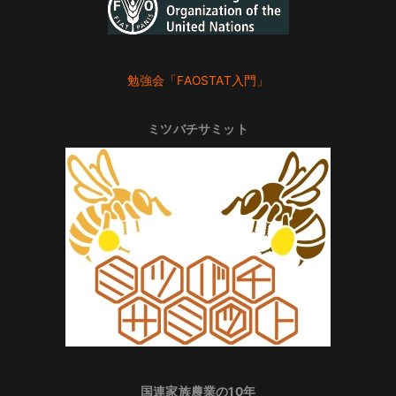
勉強会「FAOSTAT入門」
ミツバチサミット
国連家族農業の10年