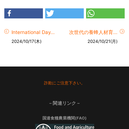
International Day...
次世代の養蜂人材育...
2024/10/17(木)
2024/10/21(月)
Footer
詐欺にご注意下さい。
－関連リンク－
国連食糧農業機関(FAO)