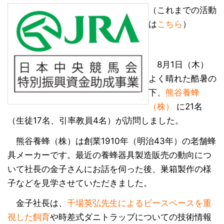
（これまでの活動
は
こちら
）
8月1日（木）
よく晴れた酷暑の
下、
熊谷養蜂
（株）
に21名
（生徒17名、引率教員4名）が訪問しました。
熊谷養蜂（株）は創業1910年（明治43年）の老舗蜂
具メーカーです。最近の養蜂器具製造販売の動向につ
いて社長の金子さんにお話を伺った後、巣箱製作の様
子などを見学させていただきました。
金子社長は、
干場英弘先生によるビースペースを重
視した飼育
や時差式ダニトラップについての技術情報