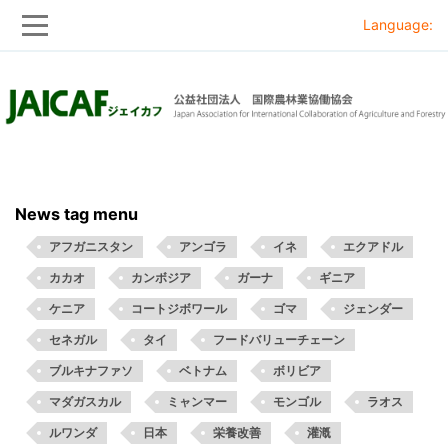
Language:
Skip
Skip
to
to
main
main
navigation
content
News tag menu
アフガニスタン
アンゴラ
イネ
エクアドル
カカオ
カンボジア
ガーナ
ギニア
ケニア
コートジボワール
ゴマ
ジェンダー
セネガル
タイ
フードバリューチェーン
ブルキナファソ
ベトナム
ボリビア
マダガスカル
ミャンマー
モンゴル
ラオス
ルワンダ
日本
栄養改善
灌漑