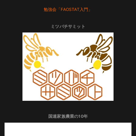
勉強会「FAOSTAT入門」
ミツバチサミット
国連家族農業の10年