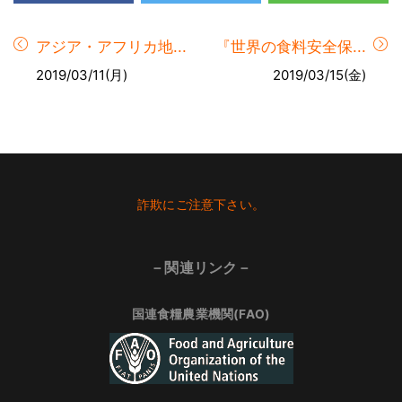
アジア・アフリカ地...
『世界の食料安全保...
2019/03/11(月)
2019/03/15(金)
Footer
詐欺にご注意下さい。
－関連リンク－
国連食糧農業機関(FAO)