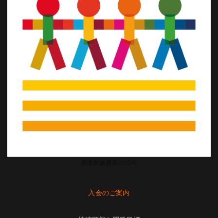
国連家族農業の10年
入会のご案内