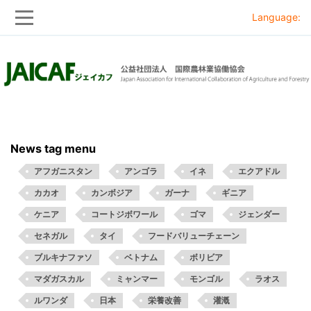
Language:
Skip
Skip
to
to
main
main
navigation
content
News tag menu
アフガニスタン
アンゴラ
イネ
エクアドル
カカオ
カンボジア
ガーナ
ギニア
ケニア
コートジボワール
ゴマ
ジェンダー
セネガル
タイ
フードバリューチェーン
ブルキナファソ
ベトナム
ボリビア
マダガスカル
ミャンマー
モンゴル
ラオス
ルワンダ
日本
栄養改善
灌漑