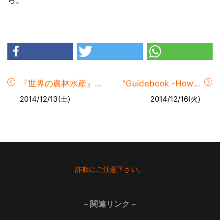
ら。
『世界の農林水産』...
"Guidebook -How...
2014/12/13(土)
2014/12/16(火)
Footer
詐欺にご注意下さい。
－関連リンク－