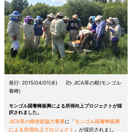
発行:
2015/04/01(水)
JICA草の根(モンゴル
養蜂)
モンゴル国養蜂振興による所得向上プロジェクトが採
択されました。
JICA草の根技術協力事業
に「
モンゴル国養蜂振興
による所得向上プロジェクト
」が採択されまし