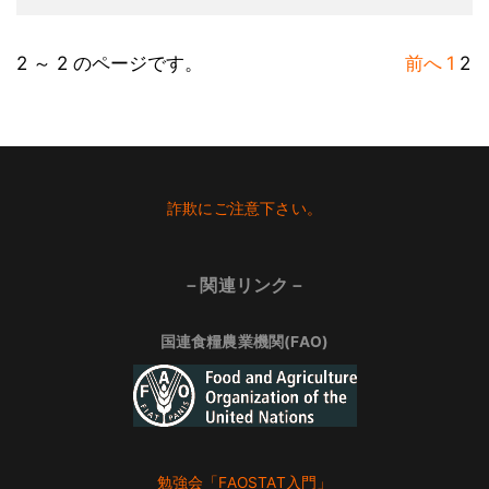
2 ～ 2 のページです。
前へ
1
2
Footer
詐欺にご注意下さい。
－関連リンク－
国連食糧農業機関(FAO)
勉強会「FAOSTAT入門」