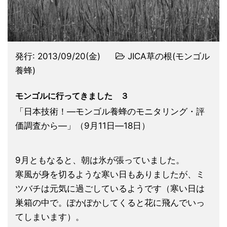
発行:
2013/09/20(金)
JICA草の根(モンゴル
養蜂)
モンゴルに行ってきました ３
「日本技術！―モンゴル養蜂のモニタリング・評
価調査から―」（9月11日―18日）
9月ともなると、朝は氷が張っていました。
寒風が身を切るような寒い日もありましたが、ミ
ツバチは元気に過ごしているようです（寒い日は
巣箱の中で。ぽかぽかしてくると花に飛んでいっ
てしまいます）。