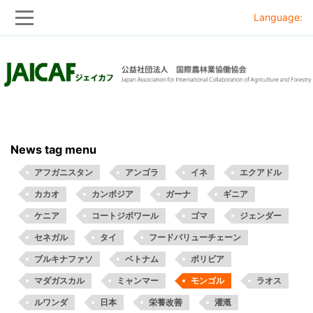
Language:
Skip
Skip
to
to
main
main
navigation
content
News tag menu
アフガニスタン
アンゴラ
イネ
エクアドル
カカオ
カンボジア
ガーナ
ギニア
ケニア
コートジボワール
ゴマ
ジェンダー
セネガル
タイ
フードバリューチェーン
ブルキナファソ
ベトナム
ボリビア
マダガスカル
ミャンマー
モンゴル
ラオス
ルワンダ
日本
栄養改善
灌漑