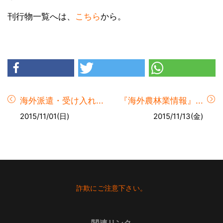
刊行物一覧へは、
こちら
から。
海外派遣・受け入れ...
『海外農林業情報』...
2015/11/01(日)
2015/11/13(金)
Footer
詐欺にご注意下さい。
－関連リンク－