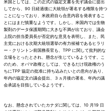
米国としては、この正式の協定文書を先ず議会に提出
してから、90 日経過後に大統領が署名する権限を持つ
ことになっており、米政府自ら合意内容を発表するこ
とにはまだ慎重なようです。しかし、米国内では生物
製剤のデータ保護期間に大きな不満が出ており、議会
上院の担当委員長が否定的な意見を表明し、また、民
主党における次期大統領選挙の有力候補であるヒラリ
ー・クリントン前国務長官も、TPP に関して批判的な
立場をとったとされ、懸念が生じているようです。こ
のため、オバマ政権としては、できるだけ現政権のう
ちにTPP 協定の批准に持ち込みたいとの意向があり、
年内の協定文の議会提出、３ヵ月後の署名、年内の議
会承認を目指しているようです。
なお、懸念されていたカナダに関しては、10 月19 日