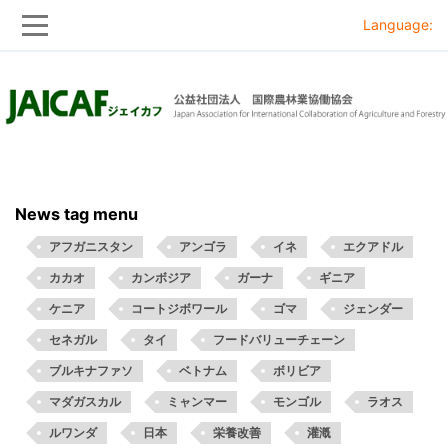
Language:
Skip
Skip
to
to
main
main
navigation
content
News tag menu
アフガニスタン
アンゴラ
イネ
エクアドル
カカオ
カンボジア
ガーナ
ギニア
ケニア
コートジボワール
ゴマ
ジェンダー
セネガル
タイ
フードバリューチェーン
ブルキナファソ
ベトナム
ボリビア
マダガスカル
ミャンマー
モンゴル
ラオス
ルワンダ
日本
栄養改善
灌漑