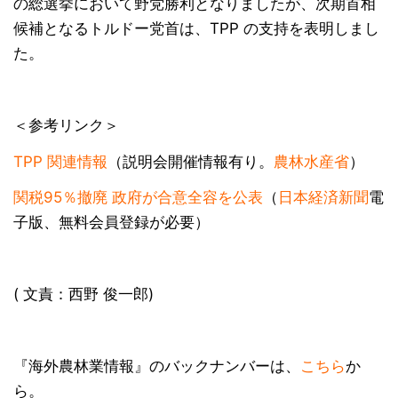
の総選挙において野党勝利となりましたが、次期首相
候補となるトルドー党首は、TPP の支持を表明しまし
た。
＜参考リンク＞
TPP 関連情報
（説明会開催情報有り。
農林水産省
）
関税95％撤廃 政府が合意全容を公表
（
日本経済新聞
電
子版、無料会員登録が必要）
( 文責：西野 俊一郎)
『海外農林業情報』のバックナンバーは、
こちら
か
ら。