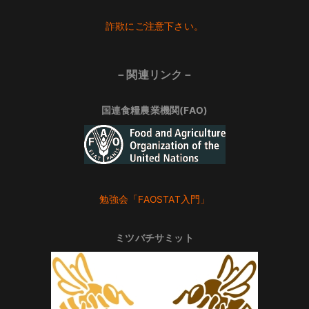
Footer
詐欺にご注意下さい。
－関連リンク－
国連食糧農業機関(FAO)
勉強会「FAOSTAT入門」
ミツバチサミット