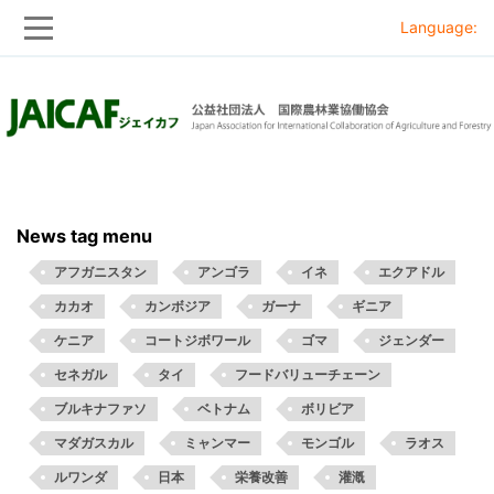
Language:
Skip
Skip
to
to
main
main
navigation
content
News tag menu
アフガニスタン
アンゴラ
イネ
エクアドル
カカオ
カンボジア
ガーナ
ギニア
ケニア
コートジボワール
ゴマ
ジェンダー
セネガル
タイ
フードバリューチェーン
ブルキナファソ
ベトナム
ボリビア
マダガスカル
ミャンマー
モンゴル
ラオス
ルワンダ
日本
栄養改善
灌漑