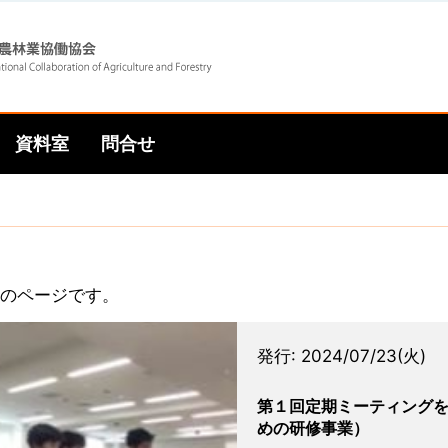
Skip
Skip
to
to
資料室
問合せ
main
main
navigation
content
5 のページです。
発行:
2024/07/23(火)
第１回定期ミーティング
めの研修事業）