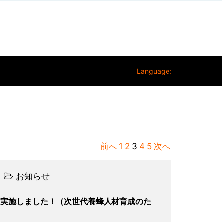
Language:
前へ
1
2
3
4
5
次へ
お知らせ
を実施しました！（次世代養蜂人材育成のた