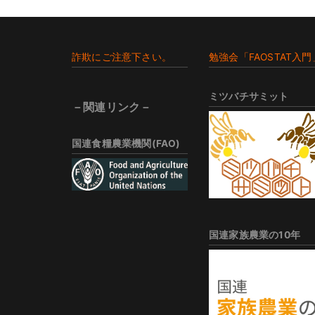
Footer
詐欺にご注意下さい。
勉強会「FAOSTAT入門
ミツバチサミット
－関連リンク－
国連食糧農業機関(FAO)
国連家族農業の10年