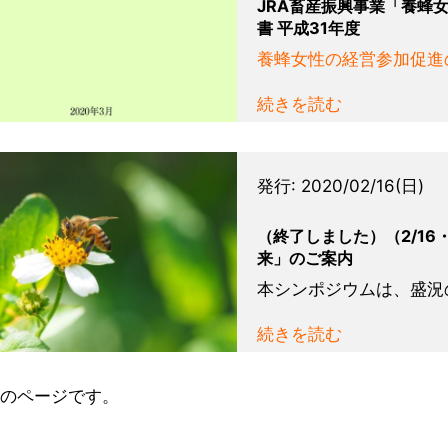
JRA畜産振興事業「養蜂
書 平成31年度
養蜂女性の経営参加促進の
続きを読む
発行:
2020/02/16(日)
（終了しました）（2/1
来」のご案内
本シンポジウムは、盛況
...
続きを読む
5 のページです。