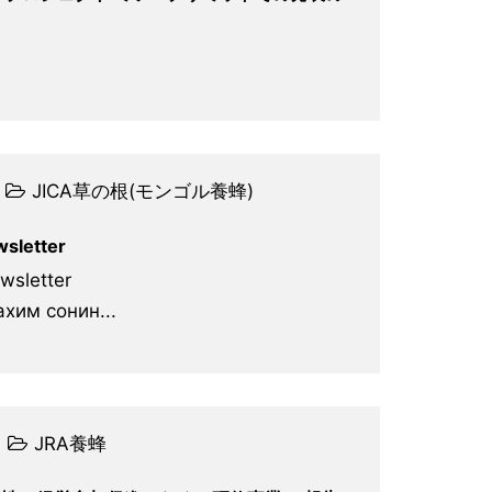
JICA草の根(モンゴル養蜂)
sletter
sletter
им сонин...
JRA養蜂