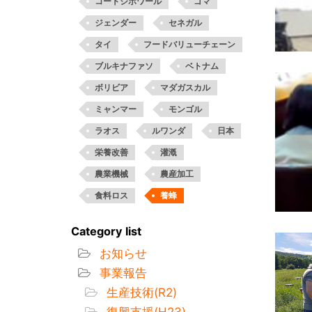
コートジボワール
ゴマ
ジェンダー
セネガル
タイ
フードバリューチェーン
ブルキナファソ
ベトナム
ボリビア
マダガスカル
ミャンマー
モンゴル
ラオス
ルワンダ
日本
栄養改善
灌漑
農業機械
農産加工
食料ロス
養蜂
Category list
お知らせ
事業報告
生産技術(R2)
復興支援(H23)