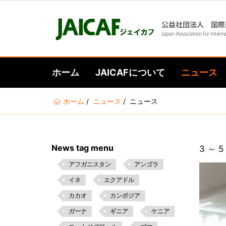
ホーム
JAICAFについて
ニュース
あ
ホーム
ニュース
ニュース
な
た
は
News tag menu
3 ～ 
こ
こ
アフガニスタン
アンゴラ
に
イネ
エクアドル
い
カカオ
カンボジア
る
ガーナ
ギニア
ケニア